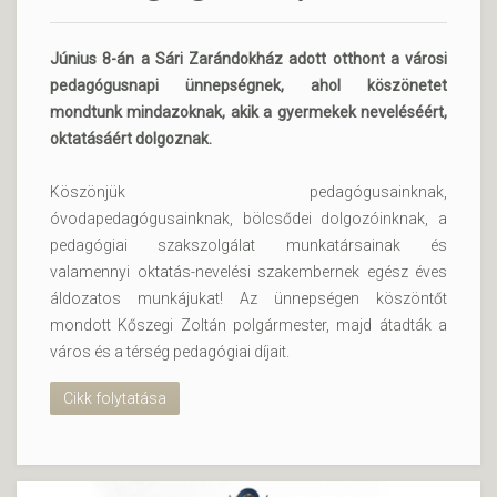
Június 8-án a Sári Zarándokház adott otthont a városi
pedagógusnapi ünnepségnek, ahol köszönetet
mondtunk mindazoknak, akik a gyermekek neveléséért,
oktatásáért dolgoznak.
Köszönjük pedagógusainknak,
óvodapedagógusainknak, bölcsődei dolgozóinknak, a
pedagógiai szakszolgálat munkatársainak és
valamennyi oktatás-nevelési szakembernek egész éves
áldozatos munkájukat! Az ünnepségen köszöntőt
mondott Kőszegi Zoltán polgármester, majd átadták a
város és a térség pedagógiai díjait.
Cikk folytatása