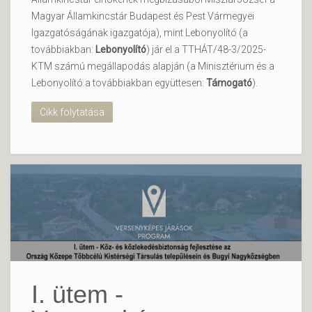
Magyar Államkincstár Budapest és Pest Vármegyei
Igazgatóságának igazgatója), mint Lebonyolító (a
továbbiakban:
Lebonyolító
) jár el a TTHÁT/48-3/2025-
KTM számú megállapodás alapján (a Minisztérium és a
Lebonyolító a továbbiakban együttesen:
Támogató
).
Cikk folytatása
I. ütem -