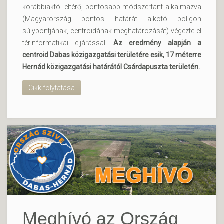
korábbiaktól eltérő, pontosabb módszertant alkalmazva
(Magyarország pontos határát alkotó poligon
súlypontjának, centroidának meghatározását) végezte el
térinformatikai eljárással.
Az eredmény alapján a
centroid Dabas közigazgatási területére esik, 17 méterre
Hernád közigazgatási határától Csárdapuszta területén.
Cikk folytatása
Meghívó az Ország