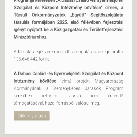
Programja keretében „A Dabasi Család -és Gyermekjóléti
Szolgálat és Központ Intézmény bővítése” címen, a
Társult Önkormányzatok „Együtt” Segítőszolgálata
társulás formájában 2025. első félévében fejlesztési
igényt nyújtott be a Közigazgatási és Területfejlesztési
Minisztériumhoz.
A társulás egészére megítélt támogatás összege bruttó
136.646.442 forint
A Dabasi Család -és Gyermekjóléti Szolgálat és Központ
Intézmény bővítése
című projekt Magyarország
Kormányának a Versenyképes Járások Program
keretében biztosított vissza nem térítendő
támogatásával, hazai forrásból valósul meg.
Cikk folytatása