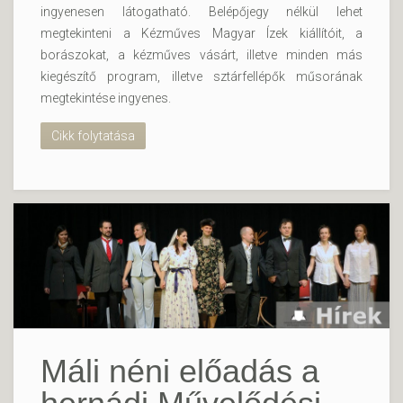
ingyenesen látogatható. Belépőjegy nélkül lehet
megtekinteni a Kézműves Magyar Ízek kiállítóit, a
borászokat, a kézműves vásárt, illetve minden más
kiegészítő program, illetve sztárfellépők műsorának
megtekintése ingyenes.
Cikk folytatása
Máli néni előadás a