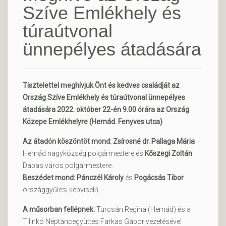
Szíve Emlékhely és
túraútvonal
ünnepélyes átadására
Tisztelettel meghívjuk Önt és kedves családját az
Ország Szíve Emlékhely és túraútvonal ünnepélyes
átadására 2022. október 22-én 9.00 órára az Ország
Közepe Emlékhelyre (Hernád. Fenyves utca)
Az átadón köszöntöt mond: Zsírosné dr. Pallaga Mária
Hernád nagyközség polgármestere és
Kőszegi Zoltán
Dabas város polgármestere.
Beszédet mond: Pánczél Károly
és
Pogácsás Tibor
országgyűlési képviselő.
A műsorban fellépnek:
Turcsán Regina (Hernád) és a
Tilinkó Néptáncegyüttes Farkas Gábor vezetésével