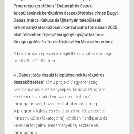
Programja keretében " Dabas járás északi
településeinek kerékpáros összeköttetése címen Bugyi,
Dabas, Inárcs, Kakucs és Újhartyán települések
önkormányzatai közösen, konzorciumi formában 2025.
első félévében fejlesztési igényt nyújtottak be a
Közigazgatási és Területfejlesztési Minisztériumhoz.
A konzorcium egészére megítélt támogatás összege
bruttó 20.574.000 forint.
A „
Dabas járás északi településeinek kerékpáros
összeköttetése
” című projekt Magyarország
Kormányának a Versenyképes Járások Program
keretében biztosított vissza nem térítendő
támogatásával, hazai forrásból valósul meg.
A program/fejlesztés rövid tartalma: Közlekedési
infrastruktúra (főkategória) körében Kerékpárút és
kerékpárforgalmi létesítmények fejlesztésének
támogatása.