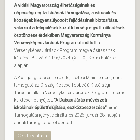
A vidéki Magyarország élhetőségének és
népességmegtartásának támogatása, a városok és
községek kiegyensúlyozott fejlődésének biztosítása,
valamint a települések közötti térségi együttműködések
ösztönzése érdekében Magyarország Kormánya
Versenyképes Járások Programot indított
a
Versenyképes Járások Program megvalósításának
kérdéseiről szóló 1446/2024. (XII. 30.) Korm.határozat
alapján.
A Közigazgatási és Területfejlesztési Minisztérium, mint
támogató az Ország Közepe Többcélú Kistérségi
Társulás által a Versenyképes Járások Program II. üteme
keretében benyújtott
"A Dabasi Járás művészeti
iskoláinak épületfelújítása, eszközbeszerzése"
című
Támogatási igényt elbírálta, és 2026. január 28. napján
annak támogatásáról döntött.
Cikk folytatása