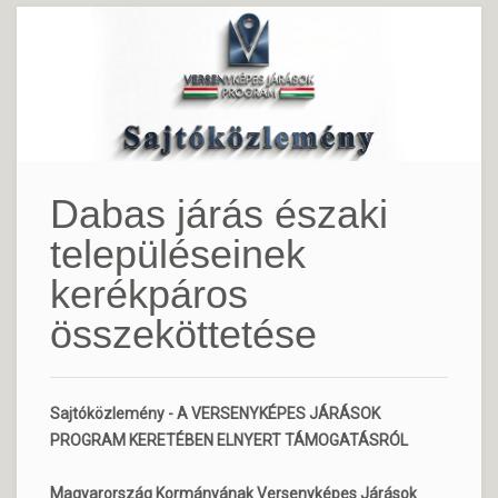
Dabas járás északi
településeinek
kerékpáros
összeköttetése
Sajtóközlemény - A VERSENYKÉPES JÁRÁSOK
PROGRAM KERETÉBEN ELNYERT TÁMOGATÁSRÓL
Magyarország Kormányának Versenyképes Járások