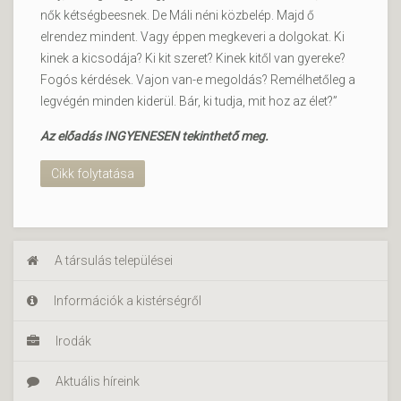
nők kétségbeesnek. De Máli néni közbelép. Majd ő
elrendez mindent. Vagy éppen megkeveri a dolgokat. Ki
kinek a kicsodája? Ki kit szeret? Kinek kitől van gyereke?
Fogós kérdések. Vajon van-e megoldás? Remélhetőleg a
legvégén minden kiderül. Bár, ki tudja, mit hoz az élet?”
Az előadás INGYENESEN tekinthető meg.
Cikk folytatása
A társulás települései
Információk a kistérségről
Irodák
Aktuális híreink