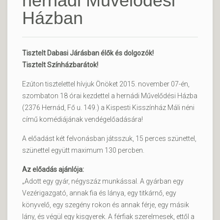
hernádi Művelődési
Házban
Tisztelt Dabasi Járásban élők és dolgozók!
Tisztelt Színházbarátok!
Ezúton tisztelettel hívjuk Önöket 2015. november 07-én,
szombaton 18 órai kezdettel a hernádi Művelődési Házba
(2376 Hernád, Fő u. 149.) a Kispesti Kisszínház Máli néni
című komédiájának vendégelőadására!
A előadást két felvonásban játsszuk, 15 perces szünettel,
szünettel együtt maximum 130 percben.
Az előadás ajánlója:
„Adott egy gyár, négyszáz munkással. A gyárban egy
Vezérigazgató, annak fia és lánya, egy titkárnő, egy
könyvelő, egy szegény rokon és annak férje, egy másik
lány, és végül egy kisgyerek. A férfiak szerelmesek, ettől a