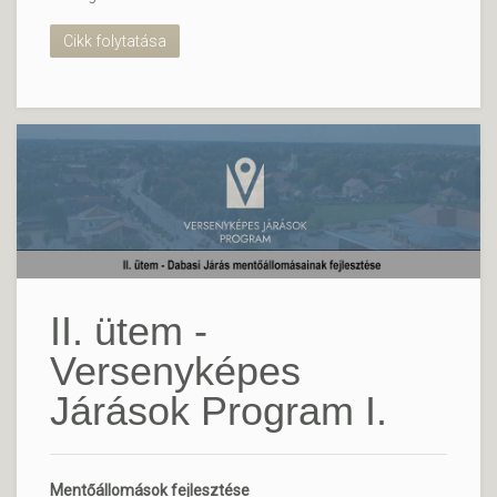
Cikk folytatása
II. ütem -
Versenyképes
Járások Program I.
Mentőállomások fejlesztése