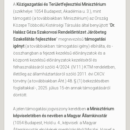
A
Közigazgatási és Területfejlesztési Minisztérium
(székhelye: 1054 Budapest, Akadémia u. 3.), mint
támogató (a továbbiakban: Minisztérium) az Ország
Közepe Többcélú Kistérségi Társulás által benyújtott "
Dr.
Halász Géza Szakorvosi Rendelőintézet Járóbeteg
Szakellátás fejlesztése
" megnevezésű
támogatási
igényt
(a továbbiakban: támogatási igény) elbírálta, és -
összhangban a fejezeti kezelésű előirányzatok és a
központi kezelésű előirányzatok kezeléséről és
felhasználásáról szóló 4/2024. (IV.11.) KTM rendeletben,
illetőleg az államháztartásról szóló 2011. évi CXCV.
törvény (a továbbiakban Áht.) 48. § (1) bekezdésében
foglaltakkal -, 2025. július 15-én annak támogatásáról
döntött.
A jelen támogatási jogviszony keretében
a Minisztérium
képviseletében és nevében a Magyar Államkincstár
(1054 Budapest, Hold u. 4., képviseli: a Magyar
Államkincstár elnökének megbízásából Miszlai József a