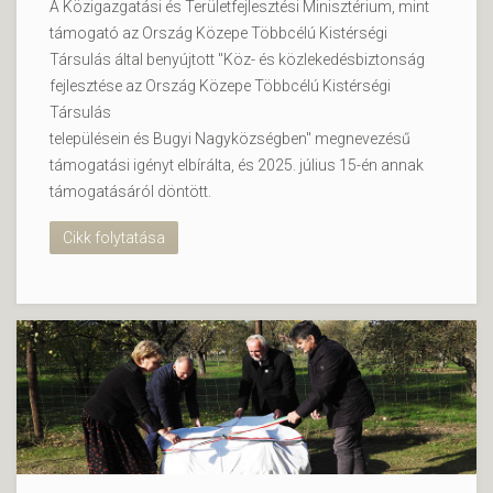
A Közigazgatási és Területfejlesztési Minisztérium, mint
támogató az Ország Közepe Többcélú Kistérségi
Társulás által benyújtott "Köz- és közlekedésbiztonság
fejlesztése az Ország Közepe Többcélú Kistérségi
Társulás
településein és Bugyi Nagyközségben" megnevezésű
támogatási igényt elbírálta, és 2025. július 15-én annak
támogatásáról döntött.
Cikk folytatása