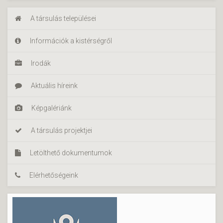
A társulás települései
Információk a kistérségről
Irodák
Aktuális híreink
Képgalériánk
A társulás projektjei
Letölthető dokumentumok
Elérhetőségeink