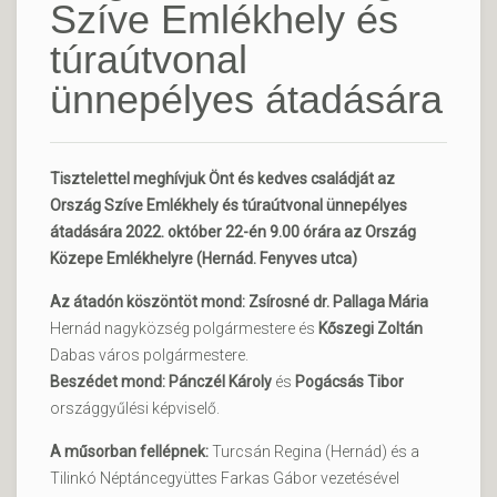
Szíve Emlékhely és
túraútvonal
ünnepélyes átadására
Tisztelettel meghívjuk Önt és kedves családját az
Ország Szíve Emlékhely és túraútvonal ünnepélyes
átadására 2022. október 22-én 9.00 órára az Ország
Közepe Emlékhelyre (Hernád. Fenyves utca)
Az átadón köszöntöt mond: Zsírosné dr. Pallaga Mária
Hernád nagyközség polgármestere és
Kőszegi Zoltán
Dabas város polgármestere.
Beszédet mond: Pánczél Károly
és
Pogácsás Tibor
országgyűlési képviselő.
A műsorban fellépnek:
Turcsán Regina (Hernád) és a
Tilinkó Néptáncegyüttes Farkas Gábor vezetésével