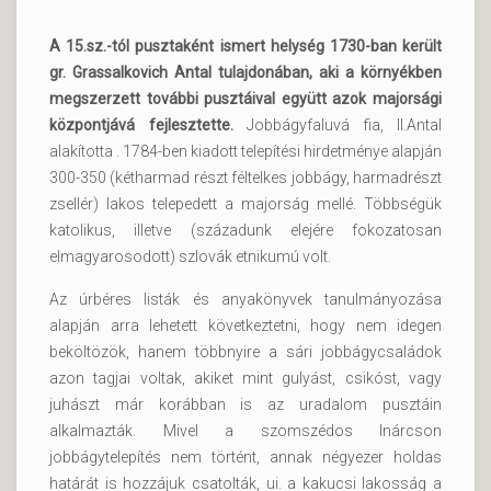
A 15.sz.-tól pusztaként ismert helység 1730-ban került
gr. Grassalkovich Antal tulajdonában, aki a környékben
megszerzett további pusztáival együtt azok majorsági
központjává fejlesztette.
Jobbágyfaluvá fia, II.Antal
alakította . 1784-ben kiadott telepítési hirdetménye alapján
300-350 (kétharmad részt féltelkes jobbágy, harmadrészt
zsellér) lakos telepedett a majorság mellé. Többségük
katolikus, illetve (századunk elejére fokozatosan
elmagyarosodott) szlovák etnikumú volt.
Az úrbéres listák és anyakönyvek tanulmányozása
alapján arra lehetett következtetni, hogy nem idegen
beköltözök, hanem többnyire a sári jobbágycsaládok
azon tagjai voltak, akiket mint gulyást, csikóst, vagy
juhászt már korábban is az uradalom pusztáin
alkalmazták. Mivel a szomszédos Inárcson
jobbágytelepítés nem történt, annak négyezer holdas
határát is hozzájuk csatolták, ui. a kakucsi lakosság a