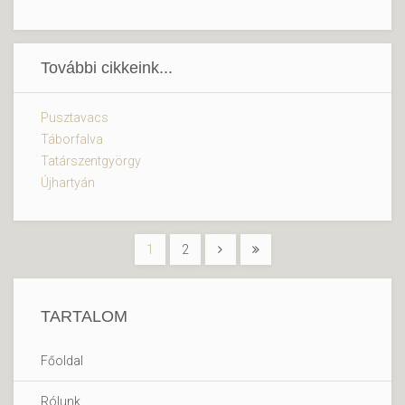
További cikkeink...
Pusztavacs
Táborfalva
Tatárszentgyörgy
Újhartyán
1
2
TARTALOM
Főoldal
Rólunk