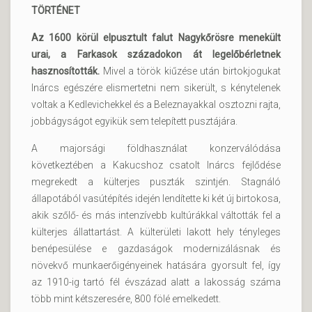
TÖRTÉNET
Az 1600 körül elpusztult falut Nagykőrösre menekült
urai, a Farkasok századokon át legelőbérletnek
hasznosították.
Mivel a török kiűzése után birtokjogukat
Inárcs egészére elismertetni nem sikerült, s kénytelenek
voltak a Kedlevichekkel és a Beleznayakkal osztozni rajta,
jobbágyságot egyikük sem telepített pusztájára.
A majorsági földhasználat konzerválódása
következtében a Kakucshoz csatolt Inárcs fejlődése
megrekedt a külterjes puszták szintjén. Stagnáló
állapotából vasútépítés idején lendítette ki két új birtokosa,
akik szőlő- és más intenzívebb kultúrákkal váltották fel a
külterjes állattartást. A külterületi lakott hely tényleges
benépesülése e gazdaságok modernizálásnak és
növekvő munkaerőigényeinek hatására gyorsult fel, így
az 1910-ig tartó fél évszázad alatt a lakosság száma
több mint kétszeresére, 800 fölé emelkedett.