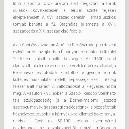
tűnő állapot a török uralom alatt megszűnt, a török
dúlások következtében a terület szinte teljesen
elnéptelenedett. A XVII. század derekán Hernád üszkös
romjait benőtte a fű. Stagnálás jellemezte a XVIII.
századot és a XIX. század első felét is.
Az utóbbi évszázadban Alsó- és Felsőhernádi pusztaként
nyilvántartott, az újkorban Újhartyánhoz csatolt külterület
1945-ben alakult önálló községgé. Az 1600 körül
elpusztult falu területén nem szerveztek úrbéres telkeket, a
Beleznayak és utódaik kitartottak e gyenge homok
külterjes használata mellett, népessége ezért 1870-ig
félezer alatt maradt. A változásokat a kiegyezés hozta
meg. A vasúton kívül ebben a Szabó-, később Steinherz-
féle szőlőgazdaság (s a Dörner-malom) játszott
szerepet, melyek gazdasági cselédségnek is biztosítottak
házhelyeket: továbbá a környékükre jellemző bokortanya-
rendszer. Ezek az 50-100 holdas üzemméretű
gazdaságok az anyaközségből kirajzó módosabb