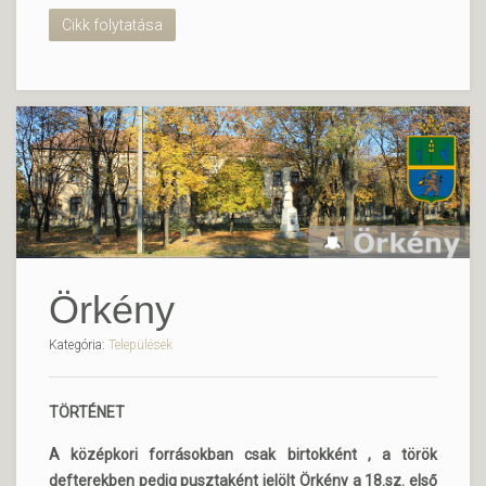
Cikk folytatása
Örkény
Kategória:
Települések
TÖRTÉNET
A középkori forrásokban csak birtokként , a török
defterekben pedig pusztaként jelölt Örkény a 18.sz. első