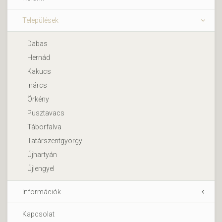
Települések
Dabas
Hernád
Kakucs
Inárcs
Örkény
Pusztavacs
Táborfalva
Tatárszentgyörgy
Újhartyán
Újlengyel
Információk
Kapcsolat