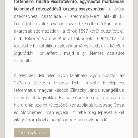
történelmi múltra visszatekintő, egymástól markánsan
különböző rétegződésű község összevonása
- a járási
székhelyhez csatolása - eredményeként alakult ki.
Legrégibb közülük a város északi felén elterülő Sári, amit -
akárcsak szomszédait - a török 1597 körül pusztított el.
Új birtokosa, Vorster Kristóf tábornok 1696/1712 -től
telepítette be katolikus szlovák úrbéresekkel , akik később
jogutódát , br.Laffert , majd a gr. Nemes családot
szolgálták.
A település déli felén Gyón található. Gyón pusztáit az
1720-as években Halász Péter kezdte betelepíteni
református magyar, később Zlinszky János evangélikus
szlovák jobbágyokkal. Ez az erősen integrált és sajátos
hierarchia szerint rétegződő konszolidált lakosság Ócsa
és Alsónémedi után egyedül itt tette meg lépéseit a két
világháború közt a polgárosodó parasztság felé.
Cikk folytatása