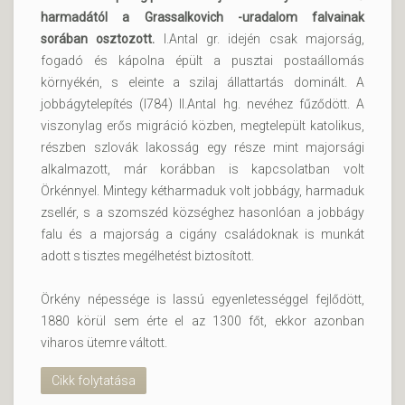
harmadától a Grassalkovich -uradalom falvainak
sorában osztozott.
I.Antal gr. idején csak majorság,
fogadó és kápolna épült a pusztai postaállomás
környékén, s eleinte a szilaj állattartás dominált. A
jobbágytelepítés (l784) II.Antal hg. nevéhez fűződött. A
viszonylag erős migráció közben, megtelepült katolikus,
részben szlovák lakosság egy része mint majorsági
alkalmazott, már korábban is kapcsolatban volt
Örkénnyel. Mintegy kétharmaduk volt jobbágy, harmaduk
zsellér, s a szomszéd községhez hasonlóan a jobbágy
falu és a majorság a cigány családoknak is munkát
adott s tisztes megélhetést biztosított.
Örkény népessége is lassú egyenletességgel fejlődött,
1880 körül sem érte el az 1300 főt, ekkor azonban
viharos ütemre váltott.
Cikk folytatása