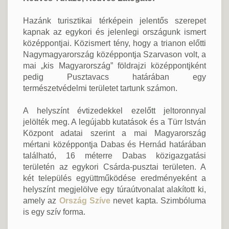
Hazánk turisztikai térképein jelentős szerepet
kapnak az egykori és jelenlegi országunk ismert
középpontjai. Közismert tény, hogy a trianon előtti
Nagymagyarország középpontja Szarvason volt, a
mai „kis Magyarország” földrajzi középpontjként
pedig Pusztavacs határában egy
természetvédelmi területet tartunk számon.
A helyszínt évtizedekkel ezelőtt jeltoronnyal
jelölték meg. A legújabb kutatások és a Türr István
Központ adatai szerint a mai Magyarország
mértani középpontja Dabas és Hernád határában
található, 16 méterre Dabas közigazgatási
területén az egykori Csárda-pusztai területen. A
két település együttműködése eredményeként a
helyszínt megjelölve egy túraútvonalat alakított ki,
amely az
Ország Szíve
nevet kapta. Szimbóluma
is egy szív forma.