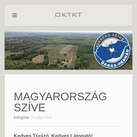
MAGYARORSZÁG
SZÍVE
Kategória:
Ország szíve
Kedves Túrázó, Kedves Látogató!