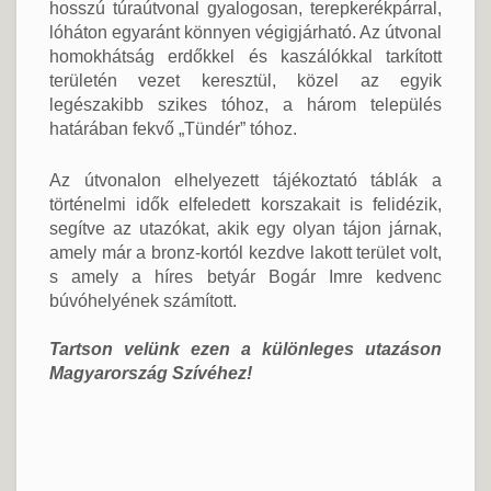
hosszú túraútvonal gyalogosan, terepkerékpárral,
lóháton egyaránt könnyen végigjárható. Az útvonal
homokhátság erdőkkel és kaszálókkal tarkított
területén vezet keresztül, közel az egyik
legészakibb szikes tóhoz, a három település
határában fekvő „Tündér” tóhoz.
Az útvonalon elhelyezett tájékoztató táblák a
történelmi idők elfeledett korszakait is felidézik,
segítve az utazókat, akik egy olyan tájon járnak,
amely már a bronz-kortól kezdve lakott terület volt,
s amely a híres betyár Bogár Imre kedvenc
búvóhelyének számított.
Tartson velünk ezen a különleges utazáson
Magyarország Szívéhez!