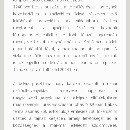
templomépület az Alkotmány utcában.
1940-ben belvíz pusztított a településrészen, amelynek
következtében a mélyebben fekvő részeken lévő
lakóházak összedőltek. Az világháború éveiben
megtörtént az újjáépítés, 1941-ben központi
támogatásból építettek fel több látszó fagerendás
mennyezetű szobakonyhás házat a Szőlőkben a telek
utcai határától távol, annak magasabb pontjain. A
vízkáros szőlősi házakból már csak néhány áll, közülük
is az egyetlen eredeti állapotban fennmaradt épületet
Tájház céljára újították fel 2014-ben.
A belvíz pusztítása nagy károkat okozott a néhai
szőlőültetvényekben, amelyeket napjainkra a
megváltozott igények miatt szinte teljesen eltűntek, illetve
más növénykultúrák visszaszorítottak. 2020-ban Dabas
fennállásának 750 évfordulója emlékére 750 tőke szőlőt
ültettek a tájház kertjében, amely lehetőséget ad a
közösségnek a már-már elfeledett szőlőművelés