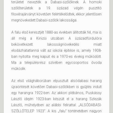
területet nevezték a Dabasi-szőlőknek. A homoki
szőlőterületek a 19. század végén pusztító
filoxérajárványt követően felértékelődtek, ekkor jelentősen
megnövekedett Dabasi-szőlők lakossága.
A falu első keresztjét 1880-as években állították fel, ma is
áll még a Kinizsi utcában. A századfordulóra
bekövetkezett lakosságnövekedés miatt
elodázhatatlanná vált az iskola építése is, amely 1908-
ban nyitotta meg kapuit és a 1970-es évekig működött.
Ma a településrész szívében egycsoportos óvoda
működik.
Az első világháborúban elpusztult alsódabasi harang
újraöntését követően Dabasi-szőlőkben is gyűjtés indult
egy harangra 1922-ben. Az akkori plébános, Puskássy
László idején 1923-ban készült el a harang Szlezák
László, műhelyében az alábbi felirattal: „ALSÓDABASI-
SZŐLLŐTELEP 1923”. A kis „falu” történetében nagyon