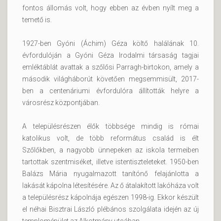
fontos állomás volt, hogy ebben az évben nyílt meg a
temető is.
1927-ben Gyóni (Áchim) Géza költő halálának 10.
évfordulóján a Gyóni Géza Irodalmi társaság tagjai
emléktáblát avattak a szőlősi Parragh-birtokon, amely a
második világháborút követően megsemmisült, 2017-
ben a centenáriumi évfordulóra állították helyre a
városrész központjában.
A településrészen élők többsége mindig is római
katolikus volt, de több református család is élt
Szőlőkben, a nagyobb ünnepeken az iskola termeiben
tartottak szentmiséket, illetve istentiszteleteket. 1950-ben
Balázs Mária nyugalmazott tanítónő felajánlotta a
lakását kápolna létesítésére. Az ő átalakított lakóháza volt
a településrész kápolnája egészen 1998-ig. Ekkor készült
el néhai Bisztrai László plébános szolgálata idején az új