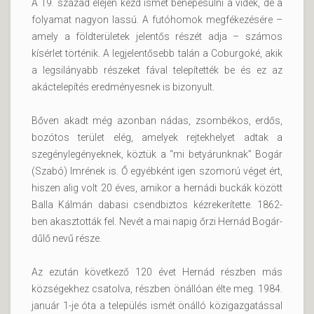
A 19. század elején kezd ismét benépesülni a vidék, de a
folyamat nagyon lassú. A futóhomok megfékezésére –
amely a földterületek jelentős részét adja – számos
kísérlet történik. A legjelentősebb talán a Coburgoké, akik
a legsilányabb részeket fával telepítették be és ez az
akáctelepítés eredményesnek is bizonyult.
Bőven akadt még azonban nádas, zsombékos, erdős,
bozótos terület elég, amelyek rejtekhelyet adtak a
szegénylegényeknek, köztük a “mi betyárunknak” Bogár
(Szabó) Imrének is. Ő egyébként igen szomorú véget ért,
hiszen alig volt 20 éves, amikor a hernádi buckák között
Balla Kálmán dabasi csendbiztos kézrekerítette. 1862-
ben akasztották fel. Nevét a mai napig őrzi Hernád Bogár-
dűlő nevű része.
Az ezután következő 120 évet Hernád részben más
községekhez csatolva, részben önállóan élte meg. 1984.
január 1-je óta a település ismét önálló közigazgatással