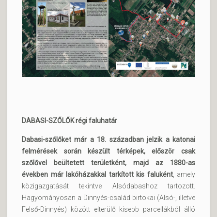
DABASI-SZŐLŐK régi faluhatár
Dabasi-szőlőket már a 18. században jelzik a katonai
felmérések során készült térképek, először csak
szőlővel beültetett területként, majd az 1880-as
években már lakóházakkal tarkított kis faluként
, amely
közigazgatását tekintve Alsódabashoz tartozott.
Hagyományosan a Dinnyés-család birtokai (Alsó-, illetve
Felső-Dinnyés) között elterülő kisebb parcellákból álló