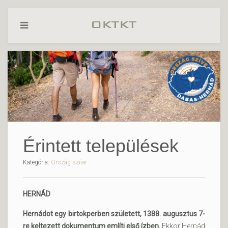
Érintett települések
Kategória:
Ország szíve
HERNÁD
Hernádot egy birtokperben született, 1388. augusztus 7-
re keltezett dokumentum említi első ízben.
Ekkor Hernád