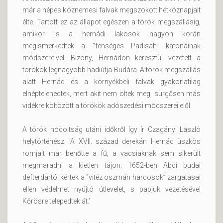
már a népes köznemesi falvak megszokott hétköznapjait
élte. Tartott ez az állapot egészen a török megszállásig,
amikor is a hernádi lakosok nagyon korán
megismerkedtek a “fenséges Padisah” katonáinak
módszereivel. Bizony, Hernádon keresztül vezetett a
törökök legnagyobb hadiútja Budára. A török megszállás
alatt Hernád és a környékbeli falvak gyakorlatilag
elnéptelenedtek, mert akit nem öltek meg, sürgősen más
vidékre költözött a törökök adószedési módszerei elől.
A török hódoltság utáni időkről így ír Czagányi László
helytörténész: ‘A XVII. század derekán Hernád üszkös
romjait már benőtte a fű, a vacsiaknak sem sikerült
megmaradni a kietlen tájon. 1652-ben Abdi budai
defterdártól kértek a “vitéz oszmán harcosok” zargatásai
ellen védelmet nyújtó útlevelet, s papjuk vezetésével
Kőrösre telepedtek át.’