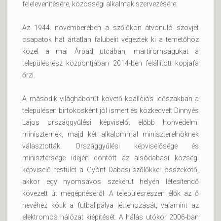
felelevenítésére, közösségi alkalmak szervezésére.
Az 1944. novemberében a szőlőkön átvonuló szovjet
csapatok hat ártatlan falubelit végeztek ki a temetőhöz
közel a mai Árpád utcában, mártíromságukat a
településrész központjában 2014-ben felállított kopjafa
őrzi.
A második világháborút követő koalíciós időszakban a
településen birtokosként jól ismert és közkedvelt Dinnyés
Lajos országgyűlési képviselőt előbb honvédelmi
miniszternek, majd két alkalommal miniszterelnöknek
választották. Országgyűlési képviselősége és
minisztersége idején döntött az alsódabasi községi
képviselő testület a Gyónt Dabasi-szőlőkkel összekötő,
akkor egy nyomsávos szekérút helyén létesítendő
kövezett út megépítéséről. A településrészen élők az ő
nevéhez kötik a futballpálya létrehozását, valamint az
elektromos hálózat kiépítését. A hálás utókor 2006-ban