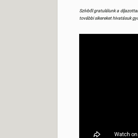
Szívből gratulálunk a díjazot
további sikereket hivatásuk g