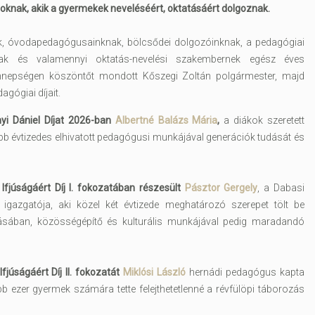
nak, akik a gyermekek neveléséért, oktatásáért dolgoznak.
, óvodapedagógusainknak, bölcsődei dolgozóinknak, a pedagógiai
nak és valamennyi oktatás-nevelési szakembernek egész éves
nnepségen köszöntőt mondott Kőszegi Zoltán polgármester, majd
agógiai díjait.
yi Dániel Díjat 2026-ban
Albertné Balázs Mária
,
a diákok szeretett
 több évtizedes elhivatott pedagógusi munkájával generációk tudását és
fjúságáért Díj I. fokozatában részesült
Pásztor Gergely
, a Dabasi
gazgatója, aki közel két évtizede meghatározó szerepet tölt be
tásában, közösségépítő és kulturális munkájával pedig maradandó
júságáért Díj II. fokozatát
Miklósi László
hernádi pedagógus kapta
bb ezer gyermek számára tette felejthetetlenné a révfülöpi táborozás