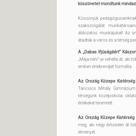
köszönetet mondtunk mindazok
Köszönjük pedagógusainknak
szakszolgálat munkatársai
áldozatos munkájukat! Az ü
átadták a város és a térség ped
A „Dabas Ifjúságáért” Kászon
„Maja néni”-je vehette át, aki
emberi értékrendjét formálta.
Az Ország Közepe Kistérség I
Táncsics Mihály Gimnázium i
térségünk középiskolai okta
értékeket teremtett.
Az Ország Közepe Kistérség If
meg, aki négy évtizeden át tö
élményét.