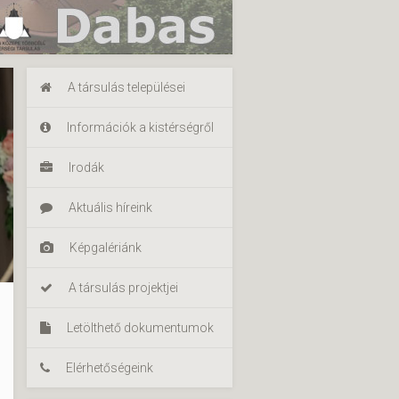
A társulás települései
Információk a kistérségről
Irodák
Aktuális híreink
Képgalériánk
A társulás projektjei
Letölthető dokumentumok
Elérhetőségeink