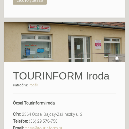
Cikk folytatása
TOURINFORM Iroda
Kategória:
Irodák
Ócsai Tourinform iroda
Cím:
2364 Ócsa, Bajcsy-Zsilinszky u. 2.
Telefon:
(36) 29 578-750
Email:
ocsa@tourinform.hu