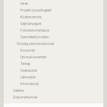
Hírek
Projekt összefoglaló
Közbeszerzés
Sajtóanyagok
Fotódokumentáció
Szemléletformálás
Ország szíve túraútvonal
Köszöntő
Útvonal ismertető
Térkép
Szakaszok
Látnivalók
Információk
Galéria
Dokumentumok