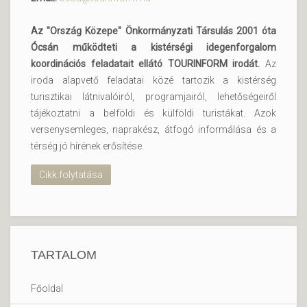
Az "Ország Közepe" Önkormányzati Társulás 2001 óta
Ócsán működteti a kistérségi idegenforgalom
koordinációs feladatait ellátó TOURINFORM irodát.
Az
iroda alapvető feladatai közé tartozik a kistérség
turisztikai látnivalóiról, programjairól, lehetőségeiről
tájékoztatni a belföldi és külföldi turistákat. Azok
versenysemleges, naprakész, átfogó informálása és a
térség jó hírének erősítése.
Cikk folytatása
TARTALOM
Főoldal