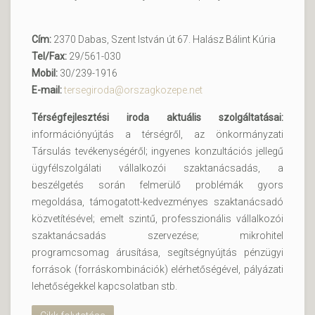
Cím:
2370 Dabas, Szent István út 67. Halász Bálint Kúria
Tel/Fax:
29/561-030
Mobil:
30/239-1916
E-mail:
tersegiroda@orszagkozepe.net
Térségfejlesztési iroda aktuális szolgáltatásai:
információnyújtás a térségről, az önkormányzati
Társulás tevékenységéről; ingyenes konzultációs jellegű
ügyfélszolgálati vállalkozói szaktanácsadás, a
beszélgetés során felmerülő problémák gyors
megoldása, támogatott-kedvezményes szaktanácsadó
közvetítésével; emelt szintű, professzionális vállalkozói
szaktanácsadás szervezése; mikrohitel
programcsomag árusítása, segítségnyújtás pénzügyi
források (forráskombinációk) elérhetőségével, pályázati
lehetőségekkel kapcsolatban stb.