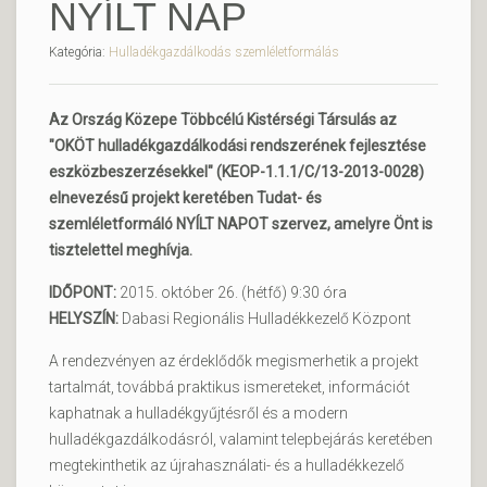
NYÍLT NAP
Kategória:
Hulladékgazdálkodás szemléletformálás
Az Ország Közepe Többcélú Kistérségi Társulás az
"OKÖT hulladékgazdálkodási rendszerének fejlesztése
eszközbeszerzésekkel" (KEOP-1.1.1/C/13-2013-0028)
elnevezésű projekt keretében Tudat- és
szemléletformáló NYÍLT NAPOT szervez, amelyre Önt is
tisztelettel meghívja.
IDŐPONT:
2015. október 26. (hétfő) 9:30 óra
HELYSZÍN:
Dabasi Regionális Hulladékkezelő Központ
A rendezvényen az érdeklődők megismerhetik a projekt
tartalmát, továbbá praktikus ismereteket, információt
kaphatnak a hulladékgyűjtésről és a modern
hulladékgazdálkodásról, valamint telepbejárás keretében
megtekinthetik az újrahasználati- és a hulladékkezelő