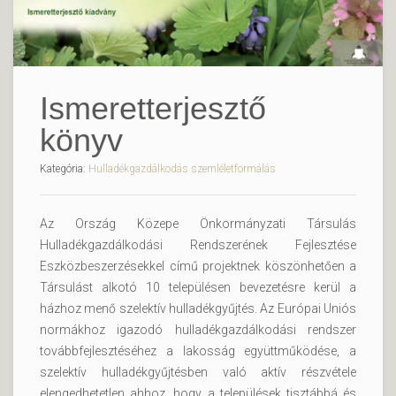
Ismeretterjesztő
könyv
Kategória:
Hulladékgazdálkodás szemléletformálás
Az Ország Közepe Önkormányzati Társulás
Hulladékgazdálkodási Rendszerének Fejlesztése
Eszközbeszerzésekkel című projektnek köszönhetően a
Társulást alkotó 10 településen bevezetésre kerül a
házhoz menő szelektív hulladékgyűjtés. Az Európai Uniós
normákhoz igazodó hulladékgazdálkodási rendszer
továbbfejlesztéséhez a lakosság együttműködése, a
szelektív hulladékgyűjtésben való aktív részvétele
elengedhetetlen ahhoz, hogy a települések tisztábbá és