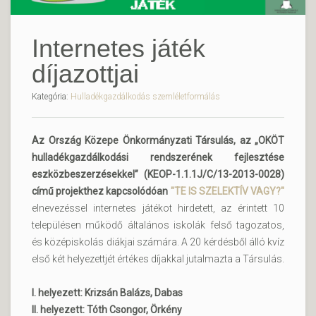
Internetes játék
díjazottjai
Kategória:
Hulladékgazdálkodás szemléletformálás
Az Ország Közepe Önkormányzati Társulás, az „OKÖT
hulladékgazdálkodási rendszerének fejlesztése
eszközbeszerzésekkel” (KEOP-1.1.1J/C/13-2013-0028)
című projekthez kapcsolódóan
"TE IS SZELEKTÍV VAGY?"
elnevezéssel internetes játékot hirdetett, az érintett 10
településen működő általános iskolák felső tagozatos,
és középiskolás diákjai számára. A 20 kérdésből álló kvíz
első két helyezettjét értékes díjakkal jutalmazta a Társulás.
I. helyezett: Krizsán Balázs, Dabas
II. helyezett: Tóth Csongor, Örkény