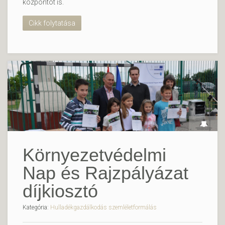
központot is.
Cikk folytatása
Környezetvédelmi
Nap és Rajzpályázat
díjkiosztó
Kategória:
Hulladékgazdálkodás szemléletformálás