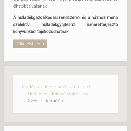
élhetőbbé váljanak.
A hulladékgazdálkodási rendszerről és a házhoz menő
szelektív hulladékgyűjtésről ismeretterjesztő
könyvünkből tájékozódhatnak:
Cikk folytatása
Kezdőlap
Információk
Projektek
Hulladékgazdálkodás fejlesztése
Szemléletformálás