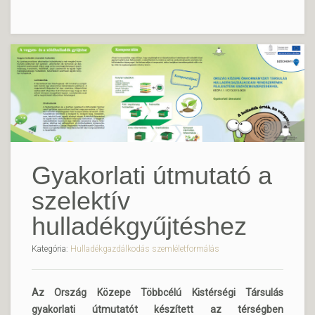
Gyakorlati útmutató a
szelektív
hulladékgyűjtéshez
Kategória:
Hulladékgazdálkodás szemléletformálás
Az Ország Közepe Többcélú Kistérségi Társulás
gyakorlati útmutatót készített az térségben