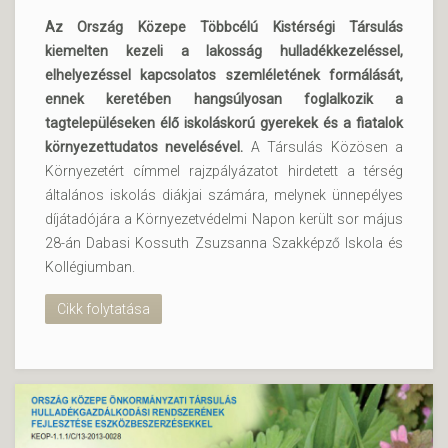
Az Ország Közepe Többcélú Kistérségi Társulás
kiemelten kezeli a lakosság hulladékkezeléssel,
elhelyezéssel kapcsolatos szemléletének formálását,
ennek keretében hangsúlyosan foglalkozik a
tagtelepüléseken élő iskoláskorú gyerekek és a fiatalok
környezettudatos nevelésével.
A Társulás Közösen a
Környezetért címmel rajzpályázatot hirdetett a térség
általános iskolás diákjai számára, melynek ünnepélyes
díjátadójára a Környezetvédelmi Napon került sor május
28-án Dabasi Kossuth Zsuzsanna Szakképző Iskola és
Kollégiumban.
Cikk folytatása