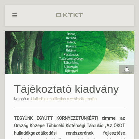
Tájékoztató kiadvány
Kategória:
Hulladékgazdálkodás szemléletformálás
TEGYÜNK EGYÜTT KÖRNYEZETÜNKÉRT! címmel az
Ország Közepe Többcélú Kistérségi Társulás „Az ÖKOT
hulladékgazdálkodási rendszerének fejlesztése