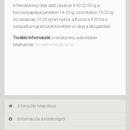
A Rendezvény ideje alatt vásárok 9.00-22.00-ig a
korcsolyapálya pénteken 14-22-ig, szombaton 10-22-ig
és vasárnap 10-20-ig tart nyitva, a Borutca 9.00-tól a
színpadi programokat követően is várja a látogatókat.
További információk
a rendezvény weboldalán
találhatóak:
forraltborfesztival.hu
A társulás települései
Információk a kistérségről