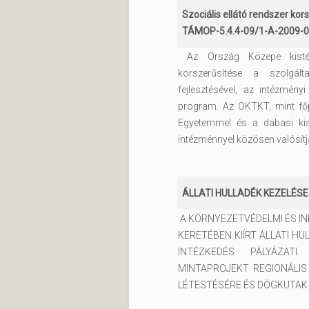
Szociális ellátó rendszer kor
TÁMOP-5.4.4-09/1-A-2009-
Az Ország Közepe kistérs
korszerűsítése a szolgá
fejlesztésével, az intézmény
program. Az OKTKT, mint főp
Egyetemmel és a dabasi kist
intézménnyel közösen valósítja
ÁLLATI HULLADÉK KEZELÉSE (
A KÖRNYEZETVÉDELMI ÉS I
KERETÉBEN KIÍRT ÁLLATI HUL
INTÉZKEDÉS PÁLYÁZATI
MINTAPROJEKT REGIONÁLIS
LÉTESTÉSÉRE ÉS DÖGKUTAK 