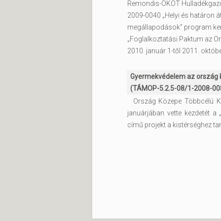
Remondis-OKÖT Hulladékgazdá
2009-0040 „Helyi és határon á
megállapodások” program kere
„Foglalkoztatási Paktum az Or
2010. január 1-től 2011. októbe
Gyermekvédelem az ország
(TÁMOP-5.2.5-08/1-2008-0
Ország Közepe Többcélú Kist
januárjában vette kezdetét 
című projekt a kistérséghez ta