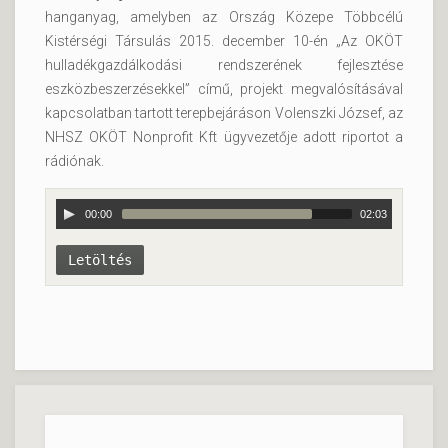
hanganyag, amelyben az Ország Közepe Többcélú
Kistérségi Társulás 2015. december 10-én „Az OKÖT
hulladékgazdálkodási rendszerének fejlesztése
eszközbeszerzésekkel” című, projekt megvalósításával
kapcsolatban tartott terepbejáráson Volenszki József, az
NHSZ OKÖT Nonprofit Kft ügyvezetője adott riportot a
rádiónak.
00:00
02:03
Letöltés