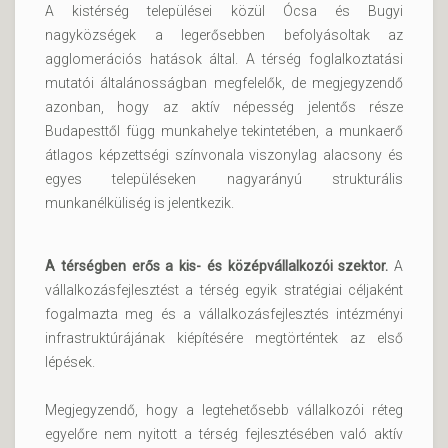
A kistérség települései közül Ócsa és Bugyi
nagyközségek a legerősebben befolyásoltak az
agglomerációs hatások által. A térség foglalkoztatási
mutatói általánosságban megfelelők, de megjegyzendő
azonban, hogy az aktív népesség jelentős része
Budapesttől függ munkahelye tekintetében, a munkaerő
átlagos képzettségi színvonala viszonylag alacsony és
egyes településeken nagyarányú strukturális
munkanélküliség is jelentkezik.
A térségben erős a kis- és középvállalkozói szektor.
A
vállalkozásfejlesztést a térség egyik stratégiai céljaként
fogalmazta meg és a vállalkozásfejlesztés intézményi
infrastruktúrájának kiépítésére megtörténtek az első
lépések.
Megjegyzendő, hogy a legtehetősebb vállalkozói réteg
egyelőre nem nyitott a térség fejlesztésében való aktív