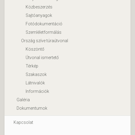
Közbeszerzés
Sajtóanyagok
Fotódokumentáció
Szemléletformálás
Ország szíve túraútvonal
Köszöntő
Útvonal ismertető
Térkép
Szakaszok
Látnivalók
Információk
Galéria
Dokumentumok
Kapcsolat