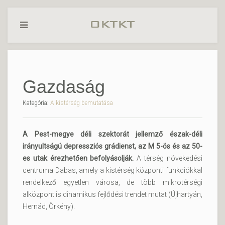
Gazdaság
Kategória:
A kistérség bemutatása
A Pest-megye déli szektorát jellemző észak-déli
irányultságú depressziós grádienst, az M 5-ös és az 50-
es utak érezhetően befolyásolják.
A térség növekedési
centruma Dabas, amely a kistérség központi funkciókkal
rendelkező egyetlen városa, de több mikrotérségi
alközpont is dinamikus fejlődési trendet mutat (Újhartyán,
Hernád, Örkény).