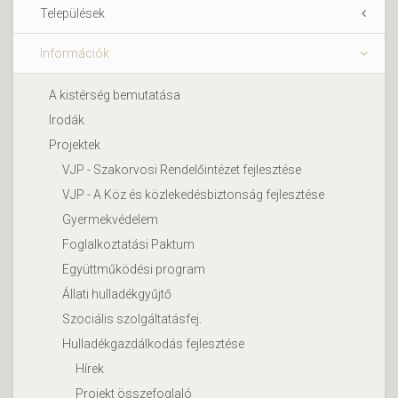
Települések
Információk
A kistérség bemutatása
Irodák
Projektek
VJP - Szakorvosi Rendelőintézet fejlesztése
VJP - A Köz és közlekedésbiztonság fejlesztése
Gyermekvédelem
Foglalkoztatási Paktum
Együttműködési program
Állati hulladékgyűjtő
Szociális szolgáltatásfej.
Hulladékgazdálkodás fejlesztése
Hírek
Projekt összefoglaló