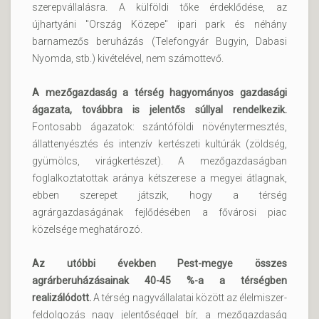
szerepvállalásra. A külföldi tőke érdeklődése, az
újhartyáni "Ország Közepe" ipari park és néhány
barnamezős beruházás (Telefongyár Bugyin, Dabasi
Nyomda, stb.) kivételével, nem számottevő.
A mezőgazdaság a térség hagyományos gazdasági
ágazata, továbbra is jelentős súllyal rendelkezik.
Fontosabb ágazatok: szántóföldi növénytermesztés,
állattenyésztés és intenzív kertészeti kultúrák (zöldség,
gyümölcs, virágkertészet). A mezőgazdaságban
foglalkoztatottak aránya kétszerese a megyei átlagnak,
ebben szerepet játszik, hogy a térség
agrárgazdaságának fejlődésében a fővárosi piac
közelsége meghatározó.
Az utóbbi években Pest-megye összes
agrárberuházásainak 40-45 %-a a térségben
realizálódott.
A térség nagyvállalatai között az élelmiszer-
feldolgozás nagy jelentőséggel bír, a mezőgazdaság